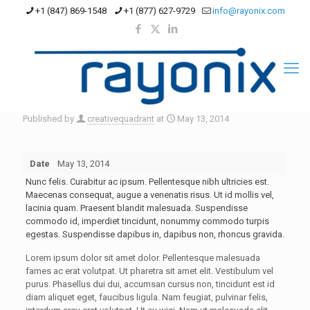
+1 (847) 869-1548
+1 (877) 627-9729
info@rayonix.com
Published by
creativequadrant
at
May 13, 2014
Date
May 13, 2014
Nunc felis. Curabitur ac ipsum. Pellentesque nibh ultricies est.
Maecenas consequat, augue a venenatis risus. Ut id mollis vel,
lacinia quam. Praesent blandit malesuada. Suspendisse
commodo id, imperdiet tincidunt, nonummy commodo turpis
egestas. Suspendisse dapibus in, dapibus non, rhoncus gravida.
Lorem ipsum dolor sit amet dolor. Pellentesque malesuada
fames ac erat volutpat. Ut pharetra sit amet elit. Vestibulum vel
purus. Phasellus dui dui, accumsan cursus non, tincidunt est id
diam aliquet eget, faucibus ligula. Nam feugiat, pulvinar felis,