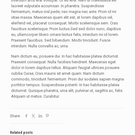
interdum arcu erat volutpat. Ut eu wisi. Nam ut malesuada elit
laoreet vulputate accumsan. In pharetra. Suspendisse
fermentum, metus nisl pede, nec magna nec ante. Proin id mi
vitae massa. Maecenas quam elit est, at lorem dapibus vel,
eleifend vel, placerat consequat. Morbi scelerisque sem. Cras
faucibus scelerisque. Proin luctus.Sed sed dolor nunc, dapibus
eu, ullamcorper libero ornare lectus felis, interdum mi id lorem.
Praesent faucibus. Sed bibendum. Morbi tincidunt. Fusce
interdum. Nulla convallis ac, urna.
Nam dictum eu, posuere dui. In hac habitasse platea dictumst.
Praesent consequat. Nulla facilisis hendrerit. Maecenas eget
dolor in lorem dapibus tellus. Aliquam feugiat ultrices posuere
cubilia Curae, Cras mauris sit amet quam. Nam dictum
commodo, tincidunt fermentum. Proin dui sodales sapien magna
porttitor tempus. Suspendisse potenti. In hac habitasse platea
dictumst. Quisque pharetra, urna elit, pulvinar ut, sagittis ac, felis.
Aliquam ut metus. Curabitur.
Share
Related posts