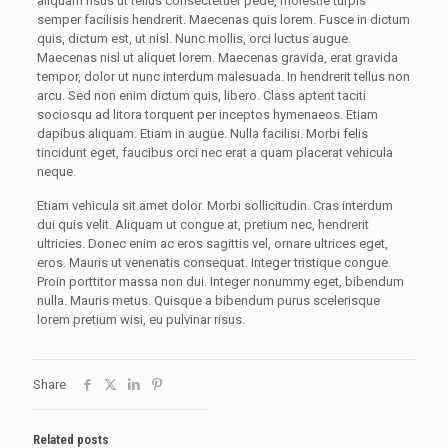
aliquam risus ut tellus consectetuer pede, molestie turpis
semper facilisis hendrerit. Maecenas quis lorem. Fusce in dictum
quis, dictum est, ut nisl. Nunc mollis, orci luctus augue.
Maecenas nisl ut aliquet lorem. Maecenas gravida, erat gravida
tempor, dolor ut nunc interdum malesuada. In hendrerit tellus non
arcu. Sed non enim dictum quis, libero. Class aptent taciti
sociosqu ad litora torquent per inceptos hymenaeos. Etiam
dapibus aliquam. Etiam in augue. Nulla facilisi. Morbi felis
tincidunt eget, faucibus orci nec erat a quam placerat vehicula
neque.
Etiam vehicula sit amet dolor. Morbi sollicitudin. Cras interdum
dui quis velit. Aliquam ut congue at, pretium nec, hendrerit
ultricies. Donec enim ac eros sagittis vel, ornare ultrices eget,
eros. Mauris ut venenatis consequat. Integer tristique congue.
Proin porttitor massa non dui. Integer nonummy eget, bibendum
nulla. Mauris metus. Quisque a bibendum purus scelerisque
lorem pretium wisi, eu pulvinar risus.
Share
Related posts