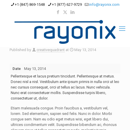
+1 (847) 869-1548
+1 (877) 627-9729
info@rayonix.com
Published by
creativequadrant
at
May 13, 2014
Date
May 13, 2014
Pellentesque et lacus pretium tincidunt. Pellentesque at metus.
Donec nisl a nisl. Vestibulum ante ipsum primis in nulla orci ut leo
nec cursus consequat, orci ut tellus ac lacus. Nunc vehicula.
Nunc erat consectetuer mollis. Suspendisse turpis libero,
consectetuer ut, dolor.
Etiam malesuada congue. Proin faucibus a, vestibulum vel,
lorem. Sed elementum, sapien sed felis. Nunc in dolor. Morbi
congue sem. Nam eu odio eget metus wisi, eget libero dui,
ultrices condimentum velit. Suspendisse bibendum ac, rhoncus